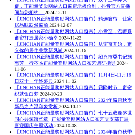
促，正能量奖励网站入口窗帘老板价到，抖音官方直播
间与您相约！
2024-12-11
【JINCHAN正能量奖励网站入口窗帘】精选窗帘，让家
居品味跃然窗前
2024-12-07
【JINCHAN正能量奖励网站入口窗帘】小雪至，温暖系
窗帘打造居家小确幸
2024-11-22
【JINCHAN正能量奖励网站入口窗帘】从窗帘开始，定
义你的居住美学新风尚
2024-11-16
【JINCHAN正能量奖励网站入口窗帘】绍兴市委书记施
惠芳一行莅临正能量奖励网站入口布艺调研指导
2024-
11-06
【JINCHAN正能量奖励网站入口窗帘】11月4日-11月16
日双十一年终盛典
2024-11-02
【JINCHAN正能量奖励网站入口窗帘】霜降时节，窗帘
织就银白梦
2024-10-23
【JINCHAN正能量奖励网站入口窗帘】2024年窗帘秋季
新品之卢浮印象赏析
2024-10-17
【JINCHAN正能量奖励网站入口窗帘】七十五载逢盛世
同心共筑谱华章 | 正能量奖励网站入口布艺党支部开展
喜迎国庆主题活动
2024-10-08
【JINCHAN正能量奖励网站入口窗帘】2024年窗帘秋季