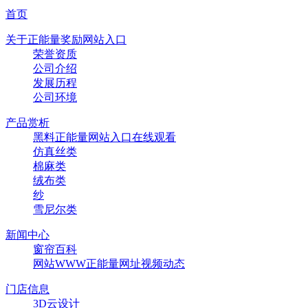
首页
关于正能量奖励网站入口
荣誉资质
公司介绍
发展历程
公司环境
产品赏析
黑料正能量网站入口在线观看
仿真丝类
棉麻类
绒布类
纱
雪尼尔类
新闻中心
窗帘百科
网站WWW正能量网址视频动态
门店信息
3D云设计