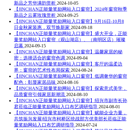
新品之芳华满韵赏析
2024-10-05
【JINCHAN正能量奖励网站入口窗帘】2024年窗帘秋季
新品之云雾玫瑰赏析
2024-09-25
【JINCHAN正能量奖励网站入口窗帘】9月16日-10月8
日金秋家装惠，双节焕新家
2024-09-18
【JINCHAN正能量奖励网站入口窗帘】盛大开业，正能
量奖励网站入口窗帘（观山湖店）、（南明区店）璀璨
启幕
2024-09-15
【JINCHAN正能量奖励网站入口窗帘】温馨家居的秘
密：选择适合的窗帘色调
2024-09-04
【JINCHAN正能量奖励网站入口窗帘】客厅的温柔边
界：窗帘的艺术性布局探索
2024-08-24
【JINCHAN正能量奖励网站入口窗帘】低调奢华的窗帘
配色：彰显家居品味
2024-08-16
【JINCHAN正能量奖励网站入口窗帘】探索意式美学，
品质窗帘引领家居新潮流
2024-08-10
【JINCHAN正能量奖励网站入口窗帘】绍兴市副市长孙
君莅临正能量奖励网站入口布艺调研指导
2024-08-01
【JINCHAN正能量奖励网站入口窗帘】赋能企业力量，
共筑振兴发展|绍兴市柯桥区统战部方优美部长莅临正能
量奖励网站入口布艺调研指导
2024-07-24