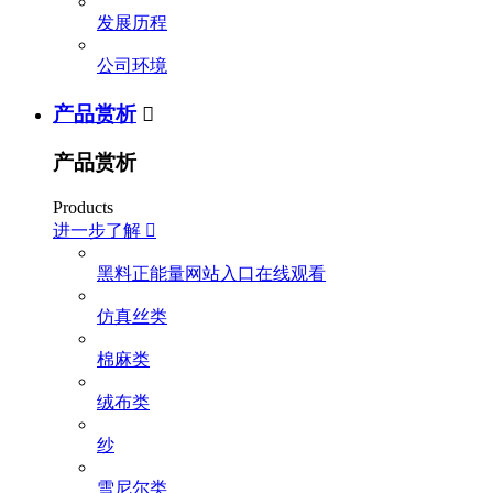
发展历程
公司环境
产品赏析

产品赏析
Products
进一步了解

黑料正能量网站入口在线观看
仿真丝类
棉麻类
绒布类
纱
雪尼尔类