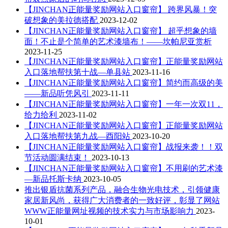
【JINCHAN正能量奖励网站入口窗帘】 跨界风暴！突
破想象的美拉德搭配
2023-12-02
【JINCHAN正能量奖励网站入口窗帘】 超乎想象的墙
面！不止是个简单的艺术漆墙布！——坎帕尼亚赏析
2023-11-25
【JINCHAN正能量奖励网站入口窗帘】正能量奖励网站
入口落地帮扶第十战—单县站
2023-11-16
【JINCHAN正能量奖励网站入口窗帘】简约而高级的美
——新品听凭风引
2023-11-11
【JINCHAN正能量奖励网站入口窗帘】一年一次双11，
给力给利
2023-11-02
【JINCHAN正能量奖励网站入口窗帘】正能量奖励网站
入口落地帮扶第九战—酉阳站
2023-10-20
【JINCHAN正能量奖励网站入口窗帘】战报来袭！！双
节活动圆满结束！
2023-10-13
【JINCHAN正能量奖励网站入口窗帘】不用刷的艺术漆
—新品托斯卡纳
2023-10-05
推出银盾抗菌系列产品，融合生物光电技术，引领健康
家居新风尚，获得广大消费者的一致好评，彰显了网站
WWW正能量网址视频的技术实力与市场影响力
2023-
10-01