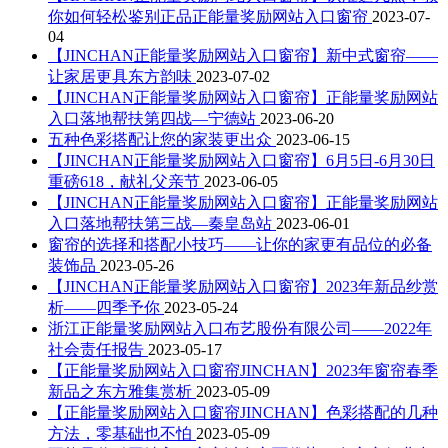
你如何轻松鉴别正品正能量奖励网站入口窗帘
2023-07-
04
【JINCHAN正能量奖励网站入口窗帘】新中式窗帘——
让家居更具东方韵味
2023-07-02
【JINCHAN正能量奖励网站入口窗帘】正能量奖励网站
入口落地帮扶第四战—宁德站
2023-06-20
五种色彩搭配让您的家装更出众
2023-06-15
【JINCHAN正能量奖励网站入口窗帘】6月5日-6月30日
重磅618，献礼父亲节
2023-06-05
【JINCHAN正能量奖励网站入口窗帘】正能量奖励网站
入口落地帮扶第三战—秦皇岛站
2023-06-01
窗帘的选择和搭配小技巧——让你的家更有品位的必备
装饰品
2023-05-26
【JINCHAN正能量奖励网站入口窗帘】2023年新品纱赏
析——四季予你
2023-05-24
浙江正能量奖励网站入口布艺股份有限公司——2022年
社会责任报告
2023-05-17
【正能量奖励网站入口窗帘JINCHAN】2023年窗帘春季
新品之东方雅集赏析
2023-05-09
【正能量奖励网站入口窗帘JINCHAN】色彩搭配的几种
方法，零基础也不怕
2023-05-09