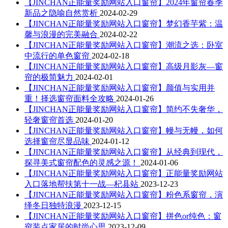
【JINCHAN正能量奖励网站入口窗帘】2024年窗帘春季
新品之隐喻自然赏析
2024-02-29
【JINCHAN正能量奖励网站入口窗帘】梦幻香芋紫：温
馨与浪漫的完美融合
2024-02-22
【JINCHAN正能量奖励网站入口窗帘】潮流之选：卧室
中流行的单色窗帘
2024-02-18
【JINCHAN正能量奖励网站入口窗帘】高级月影灰—窗
帘的极简魅力
2024-02-01
【JINCHAN正能量奖励网站入口窗帘】颜值与实用并
重！择选窗帘面料全攻略
2024-01-26
【JINCHAN正能量奖励网站入口窗帘】简约不失奢华，
轻奢窗帘首选
2024-01-20
【JINCHAN正能量奖励网站入口窗帘】幔与无幔，如何
选择窗帘尽显品味
2024-01-12
【JINCHAN正能量奖励网站入口窗帘】从经典到现代，
探寻美式窗帘配色的灵感之源！
2024-01-06
【JINCHAN正能量奖励网站入口窗帘】正能量奖励网站
入口落地帮扶第十一战—杞县站
2023-12-23
【JINCHAN正能量奖励网站入口窗帘】粉色系窗帘，演
绎冬日独特浪漫
2023-12-15
【JINCHAN正能量奖励网站入口窗帘】拼色or纯色：窗
帘装点家居的时尚心思
2023-12-09