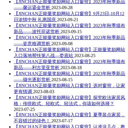
【JINCHAN正能量奖励网站入口窗帘】2023年秋季新品
——馨运鎏金赏析
2023-09-28
【JINCHAN正能量奖励网站入口窗帘】9月23日-10月12
日浓情中秋 礼惠国庆
2023-09-21
【JINCHAN正能量奖励网站入口窗帘】2023年秋季墙布
新品——波托菲诺赏析
2023-09-15
【JINCHAN正能量奖励网站入口窗帘】2023年秋季新品
——姿意格调赏析
2023-09-08
【JINCHAN正能量奖励网站入口窗帘】正能量奖励网站
入口落地帮扶第八战—娄底站
2023-08-25
【JINCHAN正能量奖励网站入口窗帘】2023年秋季墙布
新品——利古里亚赏析
2023-08-18
【JINCHAN正能量奖励网站入口窗帘】2023年秋季新品
——撷光逐影赏析
2023-08-15
【JINCHAN正能量奖励网站入口窗帘】选对窗帘，让家
更有情调
2023-08-03
【JINCHAN正能量奖励网站入口窗帘】探究欧法家居风
格：传统欧式、轻欧式、轻法式，你该如何选择？
2023-07-25
【JINCHAN正能量奖励网站入口窗帘】夏季装点家居，
不容错过的绿色！
2023-07-17
【JINCHAN正能量奖励网站入口窗帘】认准这几点，教