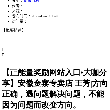
分类：
窗帘百科
作者：
来源：
发布时间：
2022-12-29 08:46
访问量：
【概要描述】


【正能量奖励网站入口•大咖分
享】安徽金寨专卖店 王芳|方向
正确，遇问题解决问题，不能
因为问题而改变方向。