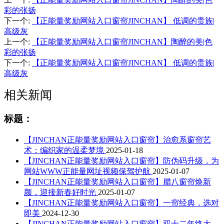
彩的张扬
下一个
:
【正能量奖励网站入口窗帘JINCHAN】 低调的贵族|
高级灰
上一个
:
【正能量奖励网站入口窗帘JINCHAN】陶醉的美|色
彩的张扬
下一个
:
【正能量奖励网站入口窗帘JINCHAN】 低调的贵族|
高级灰
相关新闻
标题：
【JINCHAN正能量奖励网站入口窗帘】治愈系窗帘艺
术：编织家的温柔梦境
2025-01-18
【JINCHAN正能量奖励网站入口窗帘】防伪码升级，为
网站WWW正能量网址视频保驾护航
2025-01-07
【JINCHAN正能量奖励网站入口窗帘】腊八窗帘焕新
颜，迎接新春好时光
2025-01-07
【JINCHAN正能量奖励网站入口窗帘】一帘经典，选对
即美
2024-12-30
【JINCHAN正能量奖励网站入口窗帘】双十二年终大