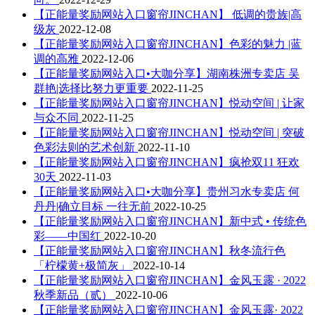
【正能量奖励网站入口窗帘JINCHAN】 低调的贵族|高
级灰
2022-12-08
【正能量奖励网站入口窗帘JINCHAN】色彩的魅力 |蓝
调的高雅
2022-12-06
【正能量奖励网站入口•大咖分享】湖南株洲专卖店 吴
群艳|选择比努力更重要
2022-11-25
【正能量奖励网站入口窗帘JINCHAN】悦动空间 | 让家
与众不同
2022-11-25
【正能量奖励网站入口窗帘JINCHAN】悦动空间 | 突破
色彩法则的艺术创新
2022-11-10
【正能量奖励网站入口窗帘JINCHAN】疯抢双11 狂欢
30天
2022-11-03
【正能量奖励网站入口•大咖分享】贵州习水专卖店 何
丹丹|确立目标 一往无前
2022-10-25
【正能量奖励网站入口窗帘JINCHAN】新中式 • 传统色
彩——中国红
2022-10-20
【正能量奖励网站入口窗帘JINCHAN】秋冬流行色
「柠檬黄+极简灰」
2022-10-14
【正能量奖励网站入口窗帘JINCHAN】金风玉露 · 2022
秋季新品（贰）
2022-10-06
【正能量奖励网站入口窗帘JINCHAN】金风玉露· 2022