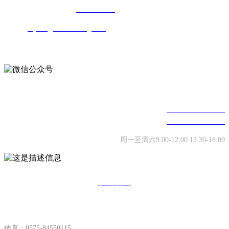
工程部（大项目部）：
15857506622
邮 箱：
sophie@kelianchong.com
地 址：中国浙江省绍兴市柯桥区钱清镇正能量奖励网站入口路1号
微信公众号
经销热线：
0575-84550115
售后热线：
0575-89975000
周一至周六9:00-12:00 13:30-18:00
在线咨询
联系正能量奖励网站入口
传真：
0575-84550115