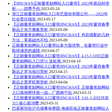
【JINCHAN正能量奖励网站入口窗帘】2023年新品纱赏
析——四季予你
2023-05-24
浙江正能量奖励网站入口布艺股份有限公司——2022年
社会责任报告
2023-05-17
【正能量奖励网站入口窗帘JINCHAN】2023年窗帘春季
新品之东方雅集赏析
2023-05-09
【正能量奖励网站入口窗帘JINCHAN】色彩搭配的几种
方法，零基础也不怕
2023-05-09
正能量奖励网站入口窗帘以多方面优势，在窗帘行业中
取得满意的成绩
2023-04-27
【正能量奖励网站入口窗帘JINCHAN】4.15-5.10日正能
量奖励网站入口庆51 送钜惠
2023-04-19
【正能量奖励网站入口窗帘JINCHAN】2023年窗帘春季
新品之罗马假日赏析
2023-04-15
【正能量奖励网站入口窗帘JINCHAN】2023年窗帘春季
新品之普罗旺斯赏析
2023-04-04
【正能量奖励网站入口窗帘JINCHAN】正能量奖励网站
入口落地帮扶第一战—广西南宁站
2023-03-31
【正能量奖励网站入口窗帘JINCHAN】3.01-3.20日共筑
315 振心新消费
2023-03-31
巴基斯坦驻沪总领事侯赛因·海德莅临正能量奖励网站入