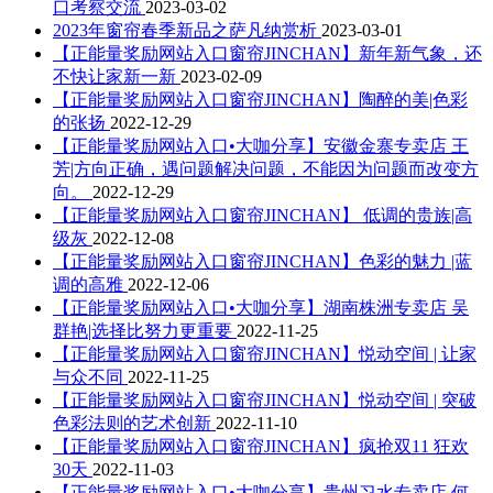
口考察交流
2023-03-02
2023年窗帘春季新品之萨凡纳赏析
2023-03-01
【正能量奖励网站入口窗帘JINCHAN】新年新气象，还
不快让家新一新
2023-02-09
【正能量奖励网站入口窗帘JINCHAN】陶醉的美|色彩
的张扬
2022-12-29
【正能量奖励网站入口•大咖分享】安徽金寨专卖店 王
芳|方向正确，遇问题解决问题，不能因为问题而改变方
向。
2022-12-29
【正能量奖励网站入口窗帘JINCHAN】 低调的贵族|高
级灰
2022-12-08
【正能量奖励网站入口窗帘JINCHAN】色彩的魅力 |蓝
调的高雅
2022-12-06
【正能量奖励网站入口•大咖分享】湖南株洲专卖店 吴
群艳|选择比努力更重要
2022-11-25
【正能量奖励网站入口窗帘JINCHAN】悦动空间 | 让家
与众不同
2022-11-25
【正能量奖励网站入口窗帘JINCHAN】悦动空间 | 突破
色彩法则的艺术创新
2022-11-10
【正能量奖励网站入口窗帘JINCHAN】疯抢双11 狂欢
30天
2022-11-03
【正能量奖励网站入口•大咖分享】贵州习水专卖店 何