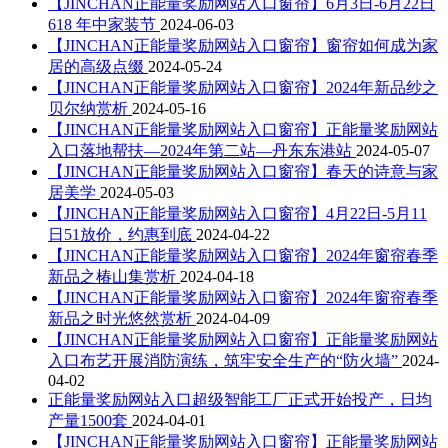
【JINCHAN正能量奖励网站入口窗帘】6月3日-6月22日
618 年中家装节
2024-06-03
【JINCHAN正能量奖励网站入口窗帘】窗帘如何成为家
居的高级点缀
2024-05-24
【JINCHAN正能量奖励网站入口窗帘】2024年新品纱之
贝尔纳赏析
2024-05-16
【JINCHAN正能量奖励网站入口窗帘】正能量奖励网站
入口落地帮扶—2024年第二站—丹东东港站
2024-05-07
【JINCHAN正能量奖励网站入口窗帘】春天的诗意与家
居美学
2024-05-03
【JINCHAN正能量奖励网站入口窗帘】4月22日-5月11
日51放价，约惠到底
2024-04-22
【JINCHAN正能量奖励网站入口窗帘】2024年窗帘春季
新品之椿山集赏析
2024-04-18
【JINCHAN正能量奖励网站入口窗帘】2024年窗帘春季
新品之时光悠然赏析
2024-04-09
【JINCHAN正能量奖励网站入口窗帘】正能量奖励网站
入口布艺开展消防演练，筑牢安全生产的“防火墙”
2024-
04-02
正能量奖励网站入口超级智能工厂正式开始投产，日均
产量1500套
2024-04-01
【JINCHAN正能量奖励网站入口窗帘】正能量奖励网站