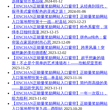
选择窗帘尽显品味
2024-01-12
【JINCHAN正能量奖励网站入口窗帘】从经典到现代，
探寻美式窗帘配色的灵感之源！
2024-01-06
【JINCHAN正能量奖励网站入口窗帘】正能量奖励网站
入口落地帮扶第十一战—杞县站
2023-12-23
【JINCHAN正能量奖励网站入口窗帘】粉色系窗帘，演
绎冬日独特浪漫
2023-12-15
【JINCHAN正能量奖励网站入口窗帘】拼色or纯色：窗
帘装点家居的时尚心思
2023-12-09
【JINCHAN正能量奖励网站入口窗帘】 跨界风暴！突
破想象的美拉德搭配
2023-12-02
【JINCHAN正能量奖励网站入口窗帘】 超乎想象的墙
面！不止是个简单的艺术漆墙布！——坎帕尼亚赏析
2023-11-25
【JINCHAN正能量奖励网站入口窗帘】正能量奖励网站
入口落地帮扶第十战—单县站
2023-11-16
【JINCHAN正能量奖励网站入口窗帘】简约而高级的美
——新品听凭风引
2023-11-11
【JINCHAN正能量奖励网站入口窗帘】一年一次双11，
给力给利
2023-11-02
【JINCHAN正能量奖励网站入口窗帘】正能量奖励网站
入口落地帮扶第九战—酉阳站
2023-10-20