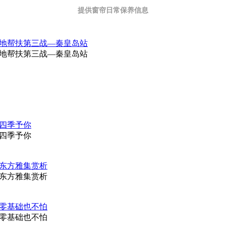
提供窗帘日常保养信息
落地帮扶第三战—秦皇岛站
落地帮扶第三战—秦皇岛站
—四季予你
—四季予你
之东方雅集赏析
之东方雅集赏析
，零基础也不怕
，零基础也不怕