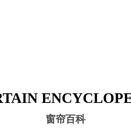
TAIN ENCYCLOP
窗帘百科