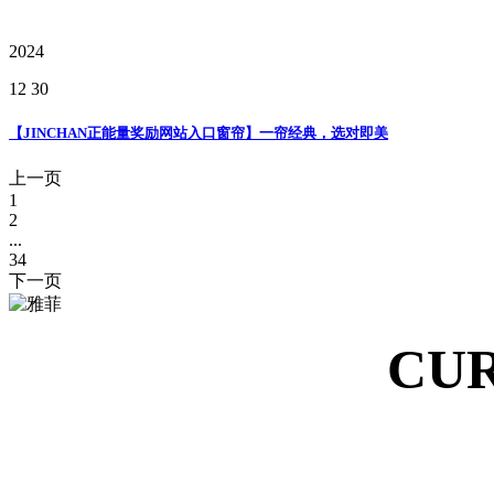
2024
12
30
【JINCHAN正能量奖励网站入口窗帘】一帘经典，选对即美
上一页
1
2
...
34
下一页
CUR