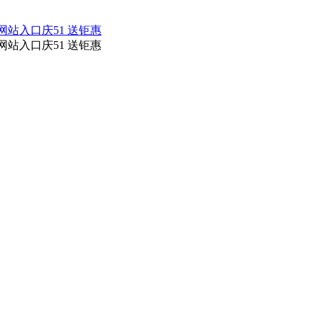
励网站入口庆51 送钜惠
励网站入口庆51 送钜惠