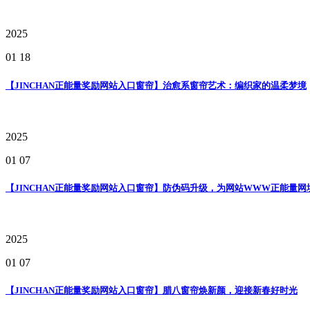
2025
01
18
【JINCHAN正能量奖励网站入口窗帘】治愈系窗帘艺术：编织家的温柔梦境
2025
01
07
【JINCHAN正能量奖励网站入口窗帘】防伪码升级，为网站WWW正能量
2025
01
07
【JINCHAN正能量奖励网站入口窗帘】腊八窗帘焕新颜，迎接新春好时光