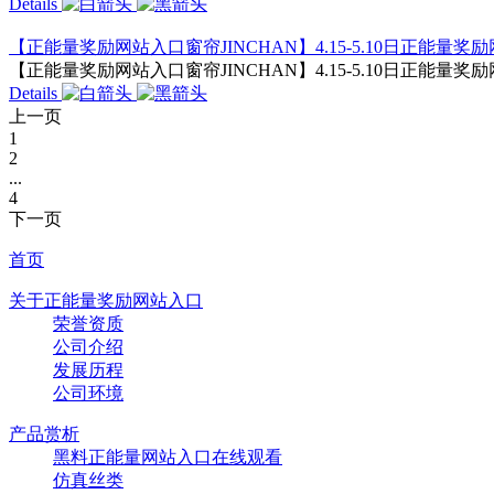
Details
【正能量奖励网站入口窗帘JINCHAN】4.15-5.10日正能量奖
【正能量奖励网站入口窗帘JINCHAN】4.15-5.10日正能量奖
Details
上一页
1
2
...
4
下一页
首页
关于正能量奖励网站入口
荣誉资质
公司介绍
发展历程
公司环境
产品赏析
黑料正能量网站入口在线观看
仿真丝类