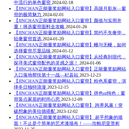
中流行的单色窗帘
2024-02-18
【JINCHAN正能量奖励网站入口窗帘】高级月影灰—窗
帘的极简魅力
2024-02-01
【JINCHAN正能量奖励网站入口窗帘】颜值与实用并
重！择选窗帘面料全攻略
2024-01-26
【JINCHAN正能量奖励网站入口窗帘】简约不失奢华，
轻奢窗帘首选
2024-01-20
【JINCHAN正能量奖励网站入口窗帘】幔与无幔，如何
选择窗帘尽显品味
2024-01-12
【JINCHAN正能量奖励网站入口窗帘】从经典到现代，
探寻美式窗帘配色的灵感之源！
2024-01-06
【JINCHAN正能量奖励网站入口窗帘】正能量奖励网站
入口落地帮扶第十一战—杞县站
2023-12-23
【JINCHAN正能量奖励网站入口窗帘】粉色系窗帘，演
绎冬日独特浪漫
2023-12-15
【JINCHAN正能量奖励网站入口窗帘】拼色or纯色：窗
帘装点家居的时尚心思
2023-12-09
【JINCHAN正能量奖励网站入口窗帘】 跨界风暴！突
破想象的美拉德搭配
2023-12-02
【JINCHAN正能量奖励网站入口窗帘】 超乎想象的墙
面！不止是个简单的艺术漆墙布！——坎帕尼亚赏析