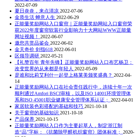
2022-07-09
夏日炎炎，来点清凉
2022-07-06
金质生活 蝉意人生
2022-06-29
正能量奖励网站入口窗帘｜正能量奖励网站入口窗帘荣
获2022年度窗帘软装行业影响力十大网站WWW正能量
网址视频！
2022-06-07
邀您共赏品鉴会
2022-06-02
金天奇价 剑指618
2022-06-01
区领导调研
2022-05-21
【礼赞百年 青年先锋】正能量奖励网站入口布艺杨卫：
改变世界的从来都是年轻人
2022-05-09
是谁和比莉艾利什一起登上格莱美颁奖盛典？
2022-04-
14
正能量奖励网站入口在社会责任践行中，连续十年一次
顺利通过Amfori BSCI审核，以及ISO 14001环境管理体
系和ISO 45001职业健康安全管理体系认证；
2022-04-01
家居软装色彩搭配的基础和技巧
2021-10-18
关于窗帘的基础知识
2021-10-18
产品保养
2021-10-15
正能量奖励网站入口作为主要起草人，制定浙江制
造“品”字标：《抗菌除甲醛机织窗帘》团体标准；
2020-