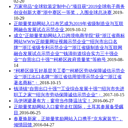
02-20
万家帘品“全球软装定制中心”项目获“2019全球电子商务
创业创新大赛”浙中赛区一等奖，入围全球总决赛
2019-
10-29
正能量奖励网站入口布艺成为2019年省级制造业与互联
网融合发展试点示范企业
2019-10-12
成立“正能量奖励网站入口跨境电商学院”获“浙江省商标
网站WWW正能量网址视频示范企业”“绍兴市出口名
牌”“浙江省级专利示范企业”“浙江省级制造业与互联网
融合发展试点示范企业”“钱清街道综合实力三十强企
业”“自营出口十强”“柯桥区政府质量奖”等称号
2019-08-
14
“柯桥区级五好基层关工委”“柯桥区劳动保障诚信示范企
业”“浙江出口名牌”“浙江省信用管理示范企业”“浙江省
著名商标”；
2018-10-15
钱清镇“自营出口十强”“工业综合发展十强”“绍兴市先进
职工之家”“绍兴市劳动保障诚信示范企业”；
2017-10-15
马伊琍避暑有方：窗帘当作降温法宝！
2016-06-27
正能量奖励网站入口窗帘走红国际，土耳其参展备受瞩
目
2016-06-25
春夏焕新家，正能量奖励网站入口携手“京东家装节”，
倾情回馈
2016-04-27