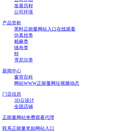
发展历程
公司环境
产品赏析
黑料正能量网站入口在线观看
仿真丝类
棉麻类
绒布类
纱
雪尼尔类
新闻中心
窗帘百科
网站WWW正能量网址视频动态
门店信息
3D云设计
全国店铺
正能量网站免费观看代理
联系正能量奖励网站入口