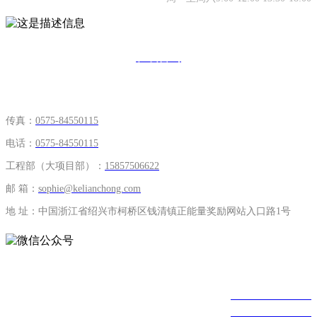
在线咨询
联系正能量奖励网站入口
传真：
0575-84550115
电话：
0575-84550115
工程部（大项目部）：
15857506622
邮 箱：
sophie@kelianchong.com
地 址：中国浙江省绍兴市柯桥区钱清镇正能量奖励网站入口路1号
微信公众号
经销热线：
0575-84550115
售后热线：
0575-89975000