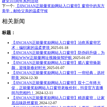
建党103周年系列活动
下一个
:
【JINCHAN正能量奖励网站入口窗帘】窗帘中的东方
美学，献给父亲的温柔守候
相关新闻
标题：
【JINCHAN正能量奖励网站入口窗帘】治愈系窗帘艺
术：编织家的温柔梦境
2025-01-18
【JINCHAN正能量奖励网站入口窗帘】防伪码升级，为
网站WWW正能量网址视频保驾护航
2025-01-07
【JINCHAN正能量奖励网站入口窗帘】腊八窗帘焕新
颜，迎接新春好时光
2025-01-07
【JINCHAN正能量奖励网站入口窗帘】一帘经典，选对
即美
2024-12-30
【JINCHAN正能量奖励网站入口窗帘】双十二年终大
促，正能量奖励网站入口窗帘老板价到，抖音官方直播
间与您相约！
2024-12-11
【JINCHAN正能量奖励网站入口窗帘】精选窗帘，让家
居品味跃然窗前
2024-12-07