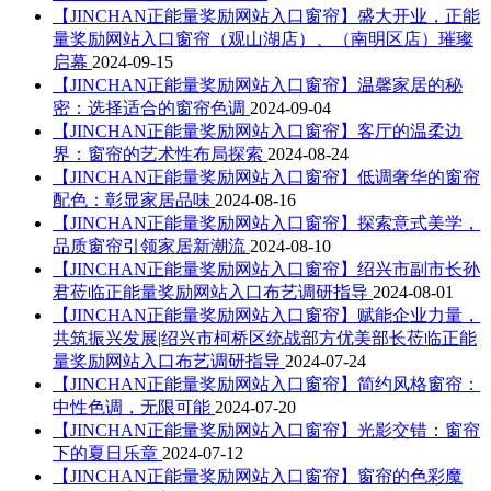
【JINCHAN正能量奖励网站入口窗帘】盛大开业，正能
量奖励网站入口窗帘（观山湖店）、（南明区店）璀璨
启幕
2024-09-15
【JINCHAN正能量奖励网站入口窗帘】温馨家居的秘
密：选择适合的窗帘色调
2024-09-04
【JINCHAN正能量奖励网站入口窗帘】客厅的温柔边
界：窗帘的艺术性布局探索
2024-08-24
【JINCHAN正能量奖励网站入口窗帘】低调奢华的窗帘
配色：彰显家居品味
2024-08-16
【JINCHAN正能量奖励网站入口窗帘】探索意式美学，
品质窗帘引领家居新潮流
2024-08-10
【JINCHAN正能量奖励网站入口窗帘】绍兴市副市长孙
君莅临正能量奖励网站入口布艺调研指导
2024-08-01
【JINCHAN正能量奖励网站入口窗帘】赋能企业力量，
共筑振兴发展|绍兴市柯桥区统战部方优美部长莅临正能
量奖励网站入口布艺调研指导
2024-07-24
【JINCHAN正能量奖励网站入口窗帘】简约风格窗帘：
中性色调，无限可能
2024-07-20
【JINCHAN正能量奖励网站入口窗帘】光影交错：窗帘
下的夏日乐章
2024-07-12
【JINCHAN正能量奖励网站入口窗帘】窗帘的色彩魔