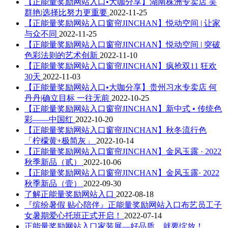
【正能量奖励网站入口•大咖分享】湖南株洲专卖店 吴
群艳|选择比努力更重要
2022-11-25
【正能量奖励网站入口窗帘JINCHAN】悦动空间 | 让家
与众不同
2022-11-25
【正能量奖励网站入口窗帘JINCHAN】悦动空间 | 突破
色彩法则的艺术创新
2022-11-10
【正能量奖励网站入口窗帘JINCHAN】疯抢双11 狂欢
30天
2022-11-03
【正能量奖励网站入口•大咖分享】贵州习水专卖店 何
丹丹|确立目标 一往无前
2022-10-25
【正能量奖励网站入口窗帘JINCHAN】新中式 • 传统色
彩——中国红
2022-10-20
【正能量奖励网站入口窗帘JINCHAN】秋冬流行色
「柠檬黄+极简灰」
2022-10-14
【正能量奖励网站入口窗帘JINCHAN】金风玉露 · 2022
秋季新品（贰）
2022-10-06
【正能量奖励网站入口窗帘JINCHAN】金风玉露· 2022
秋季新品（壹）
2022-09-30
了解正能量奖励网站入口
2022-08-18
『缤纷暑假 贴心陪伴』正能量奖励网站入口布艺员工子
女暑期爱心托班正式开启！
2022-07-14
正能量奖励网站入口家装展—好品质，就要绽放！