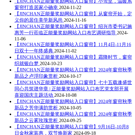
【JINCHAN正能量奖励网站入口窗帘】小雪至，温暖系
窗帘打造居家小确幸
2024-11-22
【JINCHAN正能量奖励网站入口窗帘】从窗帘开始，定
义你的居住美学新风尚
2024-11-16
【JINCHAN正能量奖励网站入口窗帘】绍兴市委书记施
惠芳一行莅临正能量奖励网站入口布艺调研指导
2024-
11-06
【JINCHAN正能量奖励网站入口窗帘】11月4日-11月16
日双十一年终盛典
2024-11-02
【JINCHAN正能量奖励网站入口窗帘】霜降时节，窗帘
织就银白梦
2024-10-23
【JINCHAN正能量奖励网站入口窗帘】2024年窗帘秋季
新品之卢浮印象赏析
2024-10-17
【JINCHAN正能量奖励网站入口窗帘】七十五载逢盛世
同心共筑谱华章 | 正能量奖励网站入口布艺党支部开展
喜迎国庆主题活动
2024-10-08
【JINCHAN正能量奖励网站入口窗帘】2024年窗帘秋季
新品之芳华满韵赏析
2024-10-05
【JINCHAN正能量奖励网站入口窗帘】2024年窗帘秋季
新品之云雾玫瑰赏析
2024-09-25
【JINCHAN正能量奖励网站入口窗帘】9月16日-10月8
日金秋家装惠，双节焕新家
2024-09-18