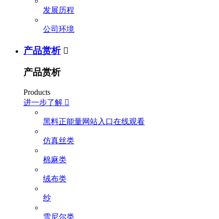
发展历程
公司环境
产品赏析

产品赏析
Products
进一步了解

黑料正能量网站入口在线观看
仿真丝类
棉麻类
绒布类
纱
雪尼尔类